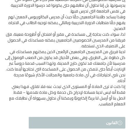
يدرسونها، بل إننا نحاول أن نطابقهم حتى يكونوا قد درسوا الدورة التدريبية
في نفس الجامعة التي تدرس فيها.
وهذا يساعد طلابنا الجامعيين حقًا حيث أن مدرس البكالوريوس المعين لهم
يفهم حقًا متطلبات الدورة التدريبية وبالتالي يمكنه توجيه الطالب في الاتجاه
الصحيح.
لذا، سواء كنت بحاجة إلى مساعدة في مقرر أو امتحان أو أطروحة معينة، فإن
فريقنا من المدرسين الخصوصيين الجامعيين يمكنه مساعدتك في الحصول
على التصنيف الذي تستحقه.
لدينا فريق من المدرسين الجامعيين الرائعين الذين يمكنهم مساعدتك في
كل خطوة على الطريق، وفي بعض الأحيان قد يكون من الصعب الوصول إلى
مدرسينا لأن جامعتك قد تكون خارج المدينة، ولهذا السبب قدمنا دروساً عبر
الإنترنت أيضاً حتى تتمكن من الحصول على المساعدة التي تحتاجها أينما كنت.
نحن نلبي احتياجاتك في أي مادة جامعية والمجالات الأكثر شيوعًا مدرجة
أدناه.
إذا كنت لا ترى المادة أو المستوى الذي تبحث عنه فلا تقلق، فهذا يعني
فقط أنه ليس لدينا مساحة لإدراج كل خدمة وكل مادة نقدمها – فقط
اتصل بنا أو أرسل لنا بريدًا إلكترونيًا ويمكننا أن نحاول بسهولة أن نطابقك مع
المعلم المناسب.
القانون
=